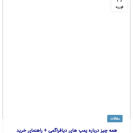
17
فوریه
مقالات
همه چیز درباره پمپ های دیافراگمی + راهنمای خرید