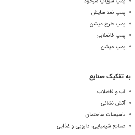
پمپ سوپاپ سرخود
پمپ ضد سایش
پمپ طرح میشن
پمپ فاضلابی
پمپ میشن
به تفکیک صنایع
آب و فاضلاب
آتش نشانی
تاسیسات ساختمان
صنایع شیمیایی، دارویی و غذایی