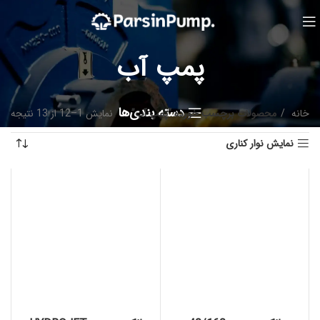
پمپ آب
دسته بندی‌ها
خانه
محصولات برچسب خورده “پمپ آب”
نمایش 1–12 از 13 نتیجه
نمایش نوار کناری