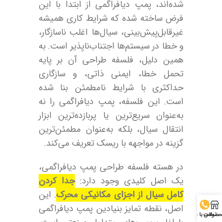
شده‌اند، پمپ دیافراگمی از ابتدا با این
فرض ساخته شده که شرایط کاری همیشه
غیرقابل‌پیش‌بینی، سیال‌ها اغلب ناسازگار،
و خطا در سیستم‌ها اجتناب‌ناپذیر است. به
همین دلیل، فلسفه طراحی آن بر پایه
تحمل خطا، ایمنی ذاتی، و سازگاری
حداکثری با شرایط نامطمئن بنا شده
است. این فلسفه، پمپ دیافراگمی را نه
به‌عنوان سریع‌ترین یا پربازده‌ترین ابزار
انتقال سیال، بلکه به‌عنوان مطمئن‌ترین
گزینه در مواجهه با ریسک تعریف می‌کند.
در هسته فلسفه طراحی پمپ دیافراگمی،
یک اصل کلیدی وجود دارد:
جدا کردن
کامل سیال از اجزای مکانیکی محرک
. این
اصل، نقطه تمایز بنیادین پمپ دیافراگمی
صولات
تماس با ما