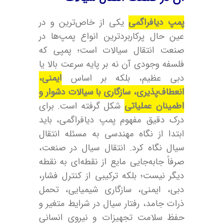
پمپ دیافراگمی
یکی از خاص‌ترین و در
عین حال پرکاربردترین انواع پمپ‌ها در
صنعت انتقال سیالات است؛ پمپی که
فلسفه وجودی آن نه بر پایه سرعت بالا یا
دبی عظیم، بلکه بر اساس
ایمنی،
انعطاف‌پذیری، سازگاری با سیالات دشوار و
اطمینان عملیاتی
شکل گرفته است. برای
درک دقیق مفهوم پمپ دیافراگمی، باید
ابتدا از نگاه مهندسی به مسئله انتقال
سیال نگاه کرد. انتقال سیال در صنعت،
صرفاً جابه‌جایی مایع از نقطه‌ای به نقطه
دیگر نیست؛ بلکه ترکیبی از کنترل فشار،
دبی، ایمنی، سازگاری شیمیایی، تحمل
ذرات جامد، رفتار سیال در شرایط متغیر و
حفظ سلامت تجهیزات و نیروی انسانی