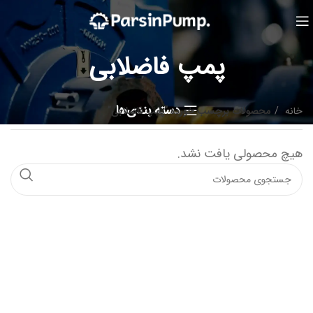
پمپ فاضلابی
دسته بندی‌ها
خانه
محصولات برچسب خورده “پمپ فاضلابی”
هیچ محصولی یافت نشد.