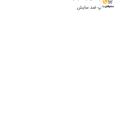
پمپ ضد سایش
صولات
تماس با ما
پمپ طرح میشن
پمپ فاضلابی
پمپ میشن
به تفکیک صنایع
آب و فاضلاب
آتش نشانی
تاسیسات ساختمان
صنایع شیمیایی، دارویی و غذایی
صنایع کاغذ و مقوا