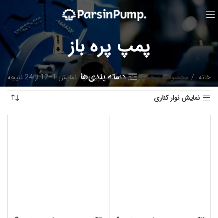
پمپ پره باز
دسته بندی‌ها
خانه
محصولات برچسب خورده “پمپ پره باز”
نمایش 1–12 از 24 نتیجه
نمایش نوار کناری