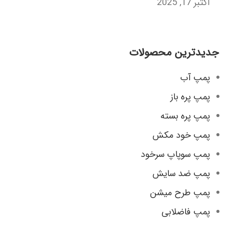
اکتبر 17, 2025
جدیدترین محصولات
پمپ آب
پمپ پره باز
پمپ پره بسته
پمپ خود مکش
پمپ سوپاپ سرخود
پمپ ضد سایش
پمپ طرح میشن
پمپ فاضلابی