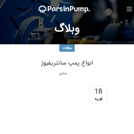
وبلاگ
مقالات
انواع پمپ سانتریفیوژ
مدیر
18
فوریه