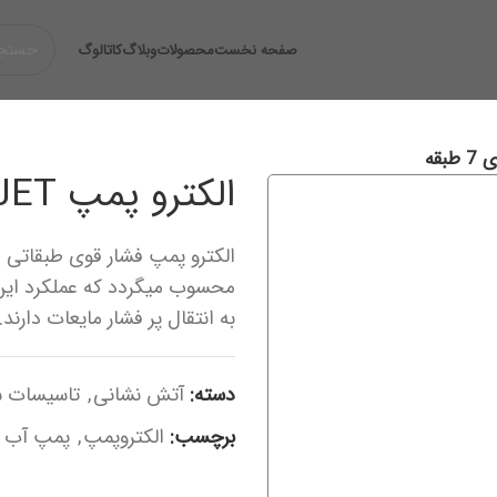
صفحه نخست
محصولات
وبلاگ
کاتالوگ
الکترو پمپ HYDROJET فرانسوی 7 طبقه
الکترو پمپ فشار قوی طبقاتی 
محسوب میگردد که عملکرد این
به انتقال پر فشار مایعات دارند.
دسته:
آتش نشانی
,
تاسیسات س
برچسب:
الکتروپمپ
,
پمپ آب