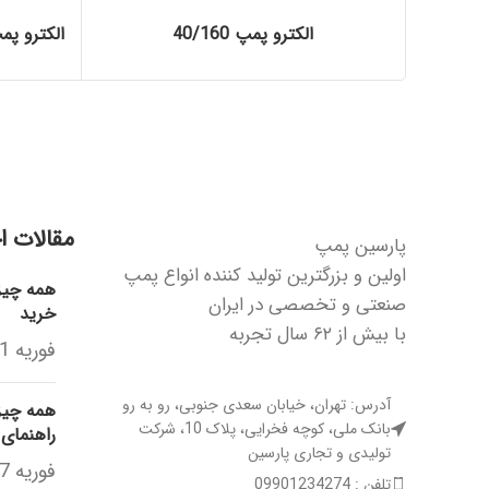
الکترو پمپ 40/160
الکترو پمپ HYDROJET فرانسوی
مقالات ا
پارسین پمپ
اولین و بزرگترین تولید کننده انواع پمپ
همه چیز 
صنعتی و تخصصی در ایران
خرید
با بیش از ۶۲ سال تجربه
فوریه 21, 2026
آدرس: تهران، خیابان سعدی جنوبی، رو به رو
همه چیز 
بانک ملی، کوچه فخرایی، پلاک 10، شرکت
راهنمای
تولیدی و تجاری پارسین
فوریه 17, 2026
تلفن : 09901234274