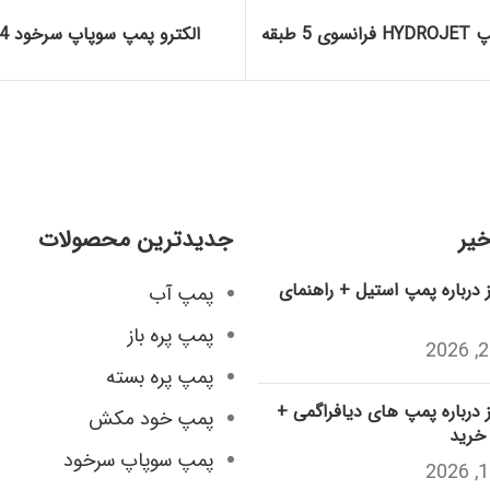
 5 طبقه
الکترو پمپ سوپاپ سرخود 4 اینچ
خیر
جدیدترین محصولات
درباره پمپ استیل + راهنمای
پمپ آب
پمپ پره باز
پمپ پره بسته
درباره پمپ های دیافراگمی +
پمپ خود مکش
 خرید
پمپ سوپاپ سرخود