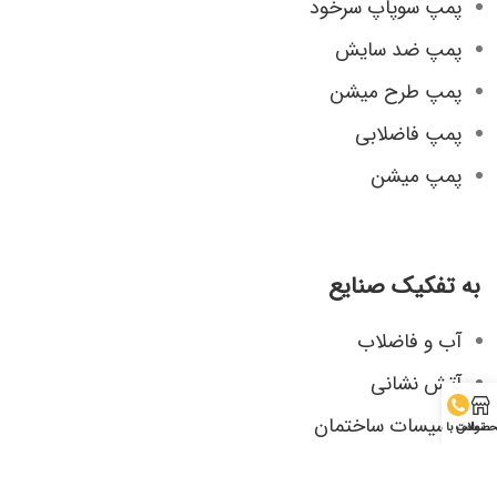
پمپ سوپاپ سرخود
پمپ ضد سایش
پمپ طرح میشن
پمپ فاضلابی
پمپ میشن
به تفکیک صنایع
آب و فاضلاب
آتش نشانی
تاسیسات ساختمان
صولات
تماس با ما
صنایع شیمیایی، دارویی و غذایی