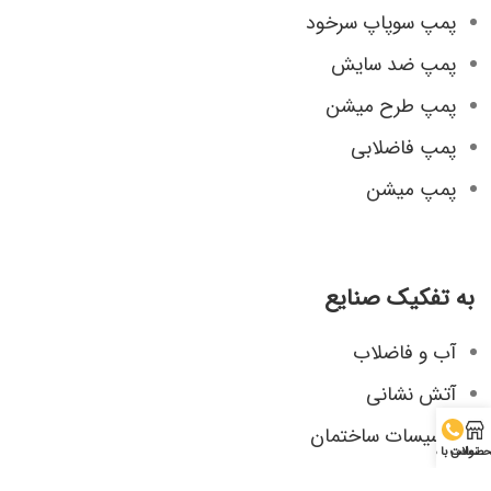
پمپ سوپاپ سرخود
پمپ ضد سایش
پمپ طرح میشن
پمپ فاضلابی
پمپ میشن
به تفکیک صنایع
آب و فاضلاب
آتش نشانی
تاسیسات ساختمان
صولات
تماس با ما
صنایع شیمیایی، دارویی و غذایی