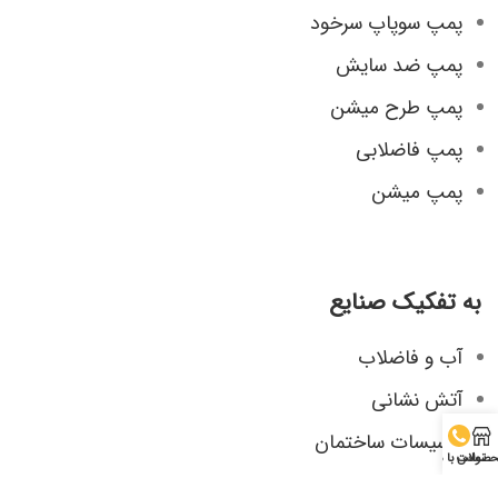
پمپ سوپاپ سرخود
پمپ ضد سایش
پمپ طرح میشن
پمپ فاضلابی
پمپ میشن
به تفکیک صنایع
آب و فاضلاب
آتش نشانی
تاسیسات ساختمان
صولات
تماس با ما
صنایع شیمیایی، دارویی و غذایی