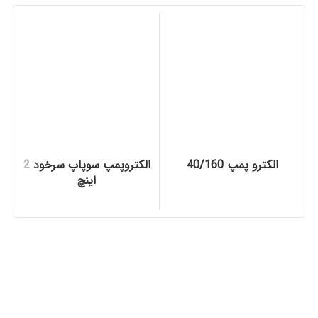
الکترو پمپ 40/160
الکتروپمپ سوپاپ سرخود 2
اینچ