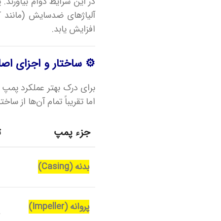
در این شرایط دوام بیاورند
آلیاژهای ضدسایش (مانند کرو
افزایش یابد.
⚙️ ساختار و اجزای ا
برای درک بهتر عملکرد پمپ 
اما تقریباً تمام آن‌ها از ساخت
جزء پمپ
ت
م
بدنه (Casing)
ف
ق
پروانه (Impeller)
ج