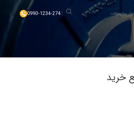
0990-1234-274
ع خرید