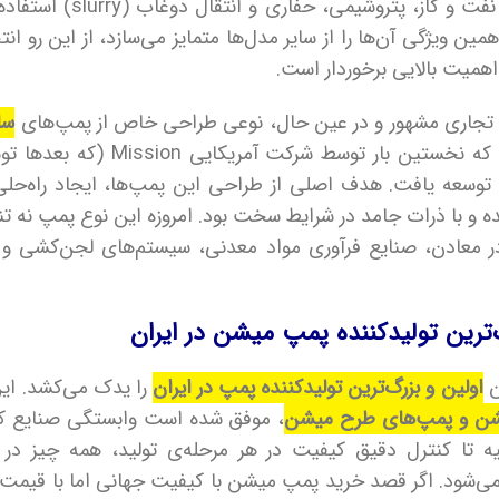
پمپ‌ها که به‌ویژه در صنایع ن
همین ویژگی آن‌ها را از سایر مدل‌ها متمایز می‌سازد، از این رو
میت بالایی برخوردار است.
تجاری مشهور و در عین حال، نوعی طراحی خاص از پمپ‌های
است که نخستین بار توسط شرکت
ه یافت) توسعه یافت. هدف اصلی از طراحی این پمپ‌ها، ایجاد راه‌حل
ده و با ذرات جامد در شرایط سخت بود. امروزه این نوع پمپ نه تن
 در معادن، صنایع فرآوری مواد معدنی، سیستم‌های لجن‌کشی و 
‌ترین تولیدکننده پمپ میشن در ایران
ن
اولین و بزرگ‌ترین تولیدکننده پمپ در ایران
را یدک می‌کشد. ای
شن و پمپ‌های طرح میشن
، موفق شده است وابستگی صنایع کشو
ولیه تا کنترل دقیق کیفیت در هر مرحله‌ی تولید، همه چیز 
می‌شود. اگر قصد خرید پمپ میشن با کیفیت جهانی اما با قیمت ر