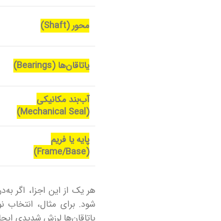
محور (Shaft)
ا
یاتاقان‌ها (Bearings)
ب
آب‌بند مکانیکی
م
(Mechanical Seal)
پایه یا فریم
ن
(Frame/Base)
هر یک از این اجزا، اگر به
شود. برای مثال، انتخاب ن
یاتاقان‌ها لرزش شدیدی ایج