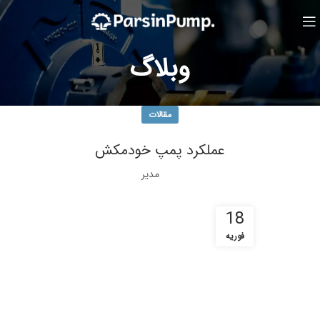
وبلاگ
مقالات
عملکرد پمپ خودمکش
مدیر
18
فوریه