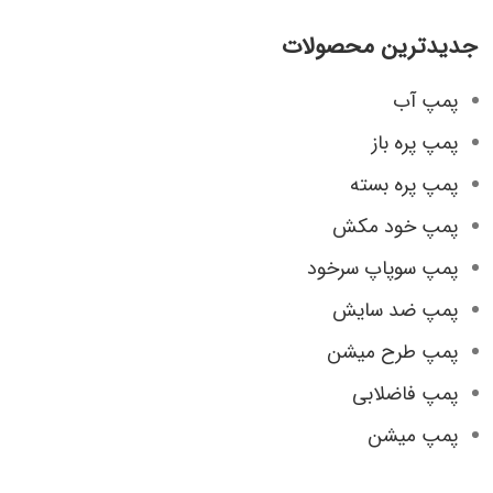
جدیدترین محصولات
پمپ آب
پمپ پره باز
پمپ پره بسته
پمپ خود مکش
پمپ سوپاپ سرخود
پمپ ضد سایش
پمپ طرح میشن
پمپ فاضلابی
پمپ میشن